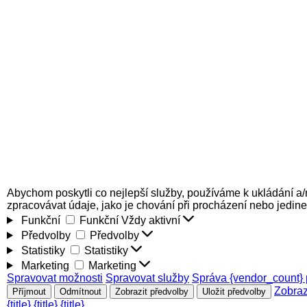
Abychom poskytli co nejlepší služby, používáme k ukládání a/
zpracovávat údaje, jako je chování při procházení nebo jedin
Funkční
Funkční
Vždy aktivní
Předvolby
Předvolby
Statistiky
Statistiky
Marketing
Marketing
Spravovat možnosti
Spravovat služby
Správa {vendor_count} 
Zobraz
Příjmout
Odmítnout
Zobrazit předvolby
Uložit předvolby
{title}
{title}
{title}