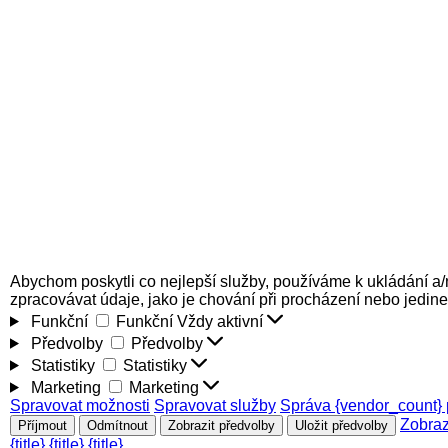
Abychom poskytli co nejlepší služby, používáme k ukládání a/
zpracovávat údaje, jako je chování při procházení nebo jedin
Funkční
Funkční
Vždy aktivní
Předvolby
Předvolby
Statistiky
Statistiky
Marketing
Marketing
Spravovat možnosti
Spravovat služby
Správa {vendor_count} 
Zobraz
Příjmout
Odmítnout
Zobrazit předvolby
Uložit předvolby
{title}
{title}
{title}