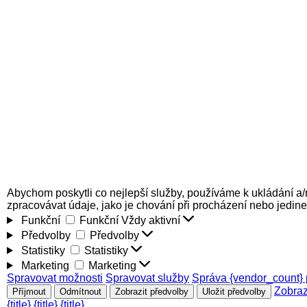
Abychom poskytli co nejlepší služby, používáme k ukládání a/
zpracovávat údaje, jako je chování při procházení nebo jedin
Funkční
Funkční
Vždy aktivní
Předvolby
Předvolby
Statistiky
Statistiky
Marketing
Marketing
Spravovat možnosti
Spravovat služby
Správa {vendor_count} 
Zobraz
Příjmout
Odmítnout
Zobrazit předvolby
Uložit předvolby
{title}
{title}
{title}