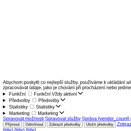
Abychom poskytli co nejlepší služby, používáme k ukládání a/
zpracovávat údaje, jako je chování při procházení nebo jedin
Funkční
Funkční
Vždy aktivní
Předvolby
Předvolby
Statistiky
Statistiky
Marketing
Marketing
Spravovat možnosti
Spravovat služby
Správa {vendor_count} 
Zobraz
Příjmout
Odmítnout
Zobrazit předvolby
Uložit předvolby
{title}
{title}
{title}