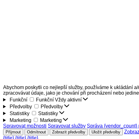
Abychom poskytli co nejlepší služby, používáme k ukládání a/
zpracovávat údaje, jako je chování při procházení nebo jedin
Funkční
Funkční
Vždy aktivní
Předvolby
Předvolby
Statistiky
Statistiky
Marketing
Marketing
Spravovat možnosti
Spravovat služby
Správa {vendor_count} 
Zobraz
Příjmout
Odmítnout
Zobrazit předvolby
Uložit předvolby
{title}
{title}
{title}