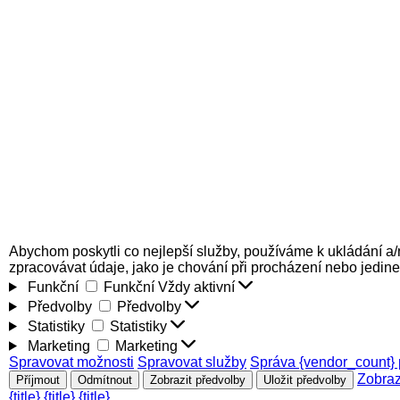
Abychom poskytli co nejlepší služby, používáme k ukládání a/
zpracovávat údaje, jako je chování při procházení nebo jedin
Funkční
Funkční
Vždy aktivní
Předvolby
Předvolby
Statistiky
Statistiky
Marketing
Marketing
Spravovat možnosti
Spravovat služby
Správa {vendor_count} 
Zobraz
Příjmout
Odmítnout
Zobrazit předvolby
Uložit předvolby
{title}
{title}
{title}